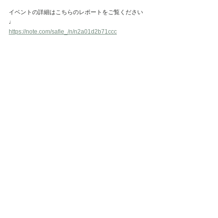
イベントの詳細はこちらのレポートをご覧ください
♩
https://note.com/safie_/n/n2a01d2b71ccc