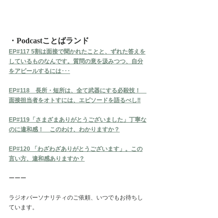
・Podcastことばランド
EP#117 5割は面接で聞かれたことと、ずれた答えを
しているものなんです。質問の意を汲みつつ、自分
をアピールするには･･･
EP#118　長所・短所は、全て武器にする必殺技！　
面接担当者をオトすには、エピソードを語るべし‼︎
EP#119「さまざまありがとうございました」丁寧な
のに違和感！　このわけ、わかりますか？
EP#120 「わざわざありがとうございます」。この
言い方、違和感ありますか？
ーーー
ラジオパーソナリティのご依頼、いつでもお待ちし
ています。