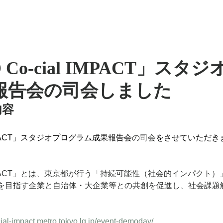
 Co-cial IMPACT」スタ
報告会の司会しました
内容
l IMPACT」スタジオプログラム成果報告会
の司会
をさせていただき
al IMPACT」とは、東京都が行う「持続可能性（社会的インパク
を目指す企業と自治体・大企業等との共創を促進し、社会課題
-cial-impact.metro.tokyo.lg.jp/event-demoday/