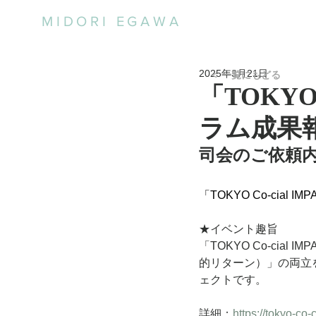
MIDORI EGAWA
2025年3月21日
＜ 一覧にもどる
「TOKYO
ラム成果
司会のご依頼
「TOKYO Co-cia
★イベント趣旨
「TOKYO Co-ci
的リターン）」の両立
ェクトです。
詳細：
https://tokyo-co