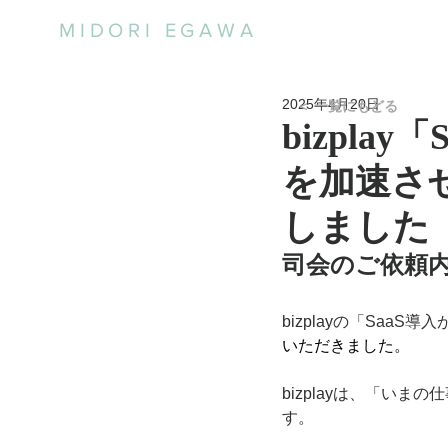
MIDORI EGAWA
2025年4月20日
＜ 一覧にもどる
bizpla
を加速させ
しました
司会のご依頼
bizplayの「
SaaS導入
いただきました。
bizplayは、「い
す。