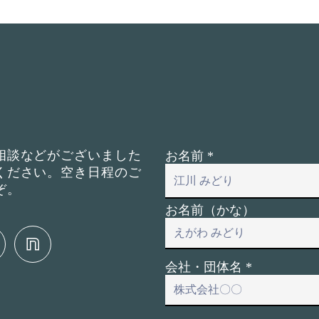
相談などがございました
お名前
ください。空き日程のご
ぞ。
お名前（かな）
会社・団体名